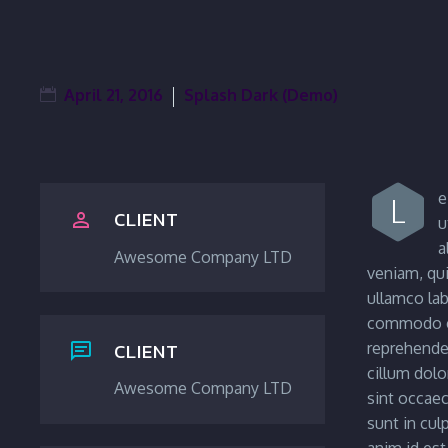
April 21, 2016
Splash Dark (Demo)
e
L
CLIENT


u
a
Awesome Company LTD
veniam, qui
ullamco labo
commodo co
CLIENT
reprehender


cillum dolor
Awesome Company LTD
sint occaec
sunt in cul