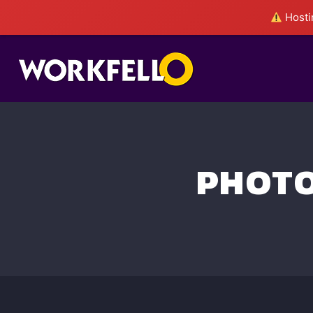
Hostin
PHOT