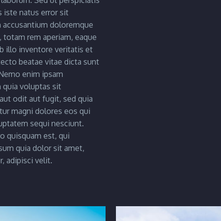
 laborum. Sed ut perspiciatis
iste natus error sit
m accusantium doloremque
, totam rem aperiam, eaque
 illo inventore veritatis et
tecto beatae vitae dicta sunt
 Nemo enim ipsam
quia voluptas sit
aut odit aut fugit, sed quia
ur magni dolores eos qui
uptatem sequi nesciunt.
o quisquam est, qui
sum quia dolor sit amet,
 adipisci velit.