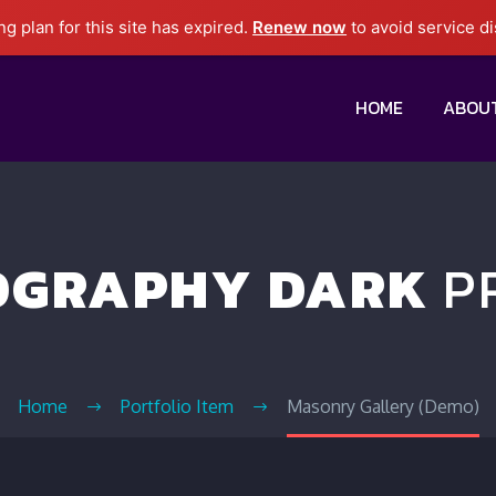
g plan for this site has expired.
Renew now
to avoid service di
HOME
ABOU
OGRAPHY DARK
P
Home
Portfolio Item
Masonry Gallery (Demo)