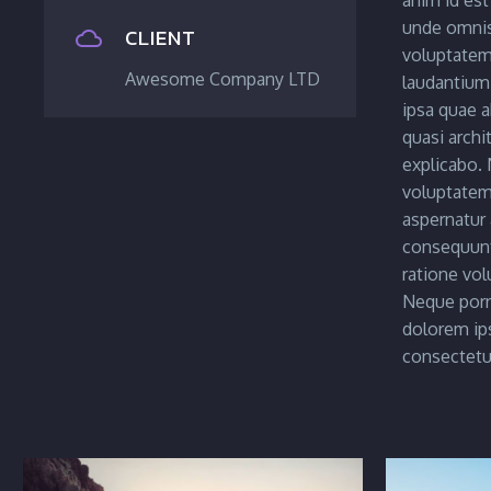
anim id est
unde omnis 
CLIENT


voluptate
Awesome Company LTD
laudantium
ipsa quae ab
quasi archi
explicabo.
voluptatem 
aspernatur 
consequunt
ratione vol
Neque porr
dolorem ip
consectetur,