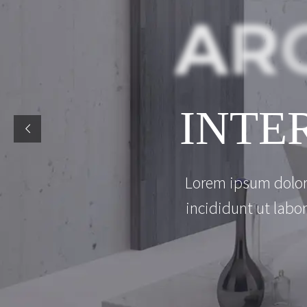
A
R
I
N
T
E
L
o
r
e
m
i
p
s
u
m
d
o
l
o
i
n
c
i
d
i
d
u
n
t
u
t
l
a
b
o
r