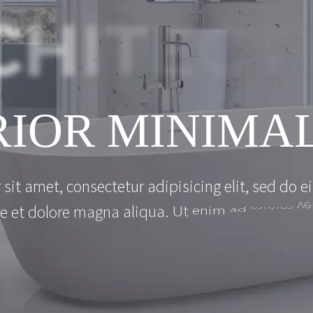
C
H
I
T
E
C
T
R
I
O
R
M
I
N
I
M
A
r
s
i
t
a
m
e
t
,
c
o
n
s
e
c
t
e
t
u
r
a
d
i
p
i
s
i
c
i
n
g
e
l
i
t
,
s
e
d
d
o
e
i
v
e
m
i
n
i
m
a
d
e
e
t
d
o
l
o
r
e
m
a
g
n
a
a
l
i
q
u
a
.
U
t
e
n
i
m