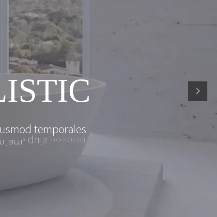
U
R
E
L
I
S
T
I
C
u
s
m
o
d
t
e
m
p
o
r
a
l
e
s
n
o
s
t
r
u
d
q
u
i
s
n
i
a
m
,