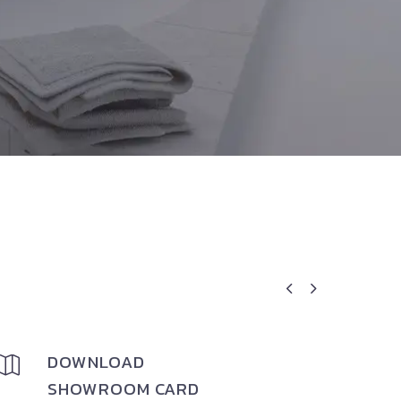


DOWNLOAD


SHOWROOM CARD