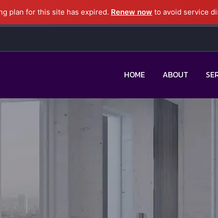
g plan for this site has expired.
Renew now
to avoid service di
HOME
ABOUT
SE