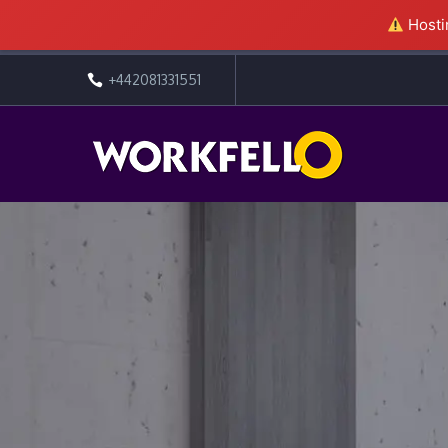
Hostin
+442081331551